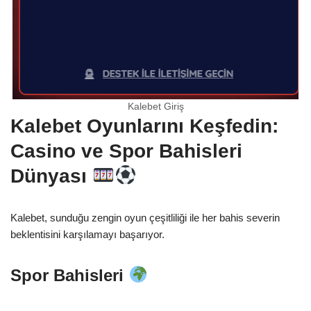
Kalebet Giriş
Kalebet Oyunlarını Keşfedin:
Casino ve Spor Bahisleri
Dünyası
Kalebet, sunduğu zengin oyun çeşitliliği ile her bahis severin
beklentisini karşılamayı başarıyor.
Spor Bahisleri