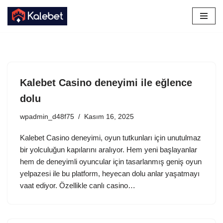
İçeriğe
geç
Kalebet Casino deneyimi ile eğlence
dolu
wpadmin_d48f75
Kasım 16, 2025
Kalebet Casino deneyimi, oyun tutkunları için unutulmaz
bir yolculuğun kapılarını aralıyor. Hem yeni başlayanlar
hem de deneyimli oyuncular için tasarlanmış geniş oyun
yelpazesi ile bu platform, heyecan dolu anlar yaşatmayı
vaat ediyor. Özellikle canlı casino…