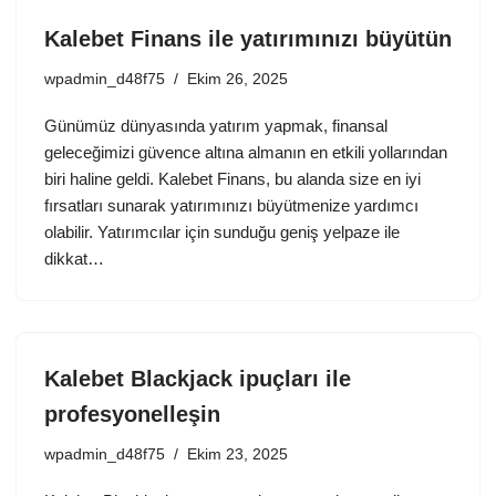
Kalebet Finans ile yatırımınızı büyütün
wpadmin_d48f75
Ekim 26, 2025
Günümüz dünyasında yatırım yapmak, finansal
geleceğimizi güvence altına almanın en etkili yollarından
biri haline geldi. Kalebet Finans, bu alanda size en iyi
fırsatları sunarak yatırımınızı büyütmenize yardımcı
olabilir. Yatırımcılar için sunduğu geniş yelpaze ile
dikkat…
Kalebet Blackjack ipuçları ile
profesyonelleşin
wpadmin_d48f75
Ekim 23, 2025