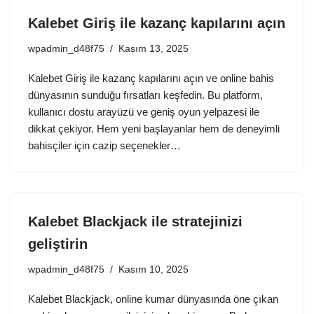
Kalebet Giriş ile kazanç kapılarını açın
wpadmin_d48f75
Kasım 13, 2025
Kalebet Giriş ile kazanç kapılarını açın ve online bahis
dünyasının sunduğu fırsatları keşfedin. Bu platform,
kullanıcı dostu arayüzü ve geniş oyun yelpazesi ile
dikkat çekiyor. Hem yeni başlayanlar hem de deneyimli
bahisçiler için cazip seçenekler…
Kalebet Blackjack ile stratejinizi
geliştirin
wpadmin_d48f75
Kasım 10, 2025
Kalebet Blackjack, online kumar dünyasında öne çıkan