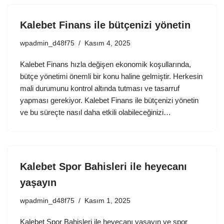
Kalebet Finans ile bütçenizi yönetin
wpadmin_d48f75
Kasım 4, 2025
Kalebet Finans hızla değişen ekonomik koşullarında,
bütçe yönetimi önemli bir konu haline gelmiştir. Herkesin
mali durumunu kontrol altında tutması ve tasarruf
yapması gerekiyor. Kalebet Finans ile bütçenizi yönetin
ve bu süreçte nasıl daha etkili olabileceğinizi…
Kalebet Spor Bahisleri ile heyecanı
yaşayın
wpadmin_d48f75
Kasım 1, 2025
Kalebet Spor Bahisleri ile heyecanı yaşayın ve spor