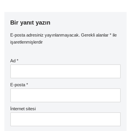
Bir yanıt yazın
E-posta adresiniz yayınlanmayacak.
Gerekli alanlar
*
ile
işaretlenmişlerdir
Ad
*
E-posta
*
İnternet sitesi