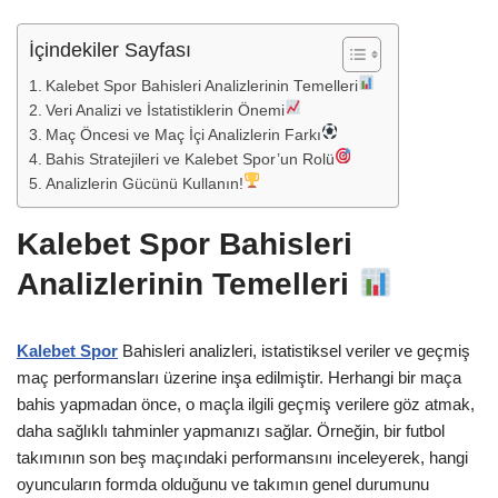
İçindekiler Sayfası
Kalebet Spor Bahisleri Analizlerinin Temelleri
Veri Analizi ve İstatistiklerin Önemi
Maç Öncesi ve Maç İçi Analizlerin Farkı
Bahis Stratejileri ve Kalebet Spor’un Rolü
Analizlerin Gücünü Kullanın!
Kalebet Spor Bahisleri
Analizlerinin Temelleri
Kalebet Spor
Bahisleri analizleri, istatistiksel veriler ve geçmiş
maç performansları üzerine inşa edilmiştir. Herhangi bir maça
bahis yapmadan önce, o maçla ilgili geçmiş verilere göz atmak,
daha sağlıklı tahminler yapmanızı sağlar. Örneğin, bir futbol
takımının son beş maçındaki performansını inceleyerek, hangi
oyuncuların formda olduğunu ve takımın genel durumunu