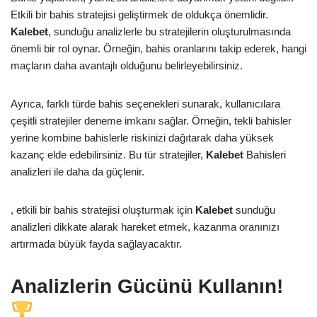
Etkili bir bahis stratejisi geliştirmek de oldukça önemlidir.
Kalebet
, sunduğu analizlerle bu stratejilerin oluşturulmasında
önemli bir rol oynar. Örneğin, bahis oranlarını takip ederek, hangi
maçların daha avantajlı olduğunu belirleyebilirsiniz.
Ayrıca, farklı türde bahis seçenekleri sunarak, kullanıcılara
çeşitli stratejiler deneme imkanı sağlar. Örneğin, tekli bahisler
yerine kombine bahislerle riskinizi dağıtarak daha yüksek
kazanç elde edebilirsiniz. Bu tür stratejiler,
Kalebet
Bahisleri
analizleri ile daha da güçlenir.
, etkili bir bahis stratejisi oluşturmak için
Kalebet
sunduğu
analizleri dikkate alarak hareket etmek, kazanma oranınızı
artırmada büyük fayda sağlayacaktır.
Analizlerin Gücünü Kullanın!