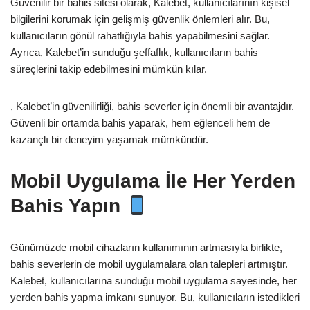
Güvenilir bir bahis sitesi olarak, Kalebet, kullanıcılarının kişisel
bilgilerini korumak için gelişmiş güvenlik önlemleri alır. Bu,
kullanıcıların gönül rahatlığıyla bahis yapabilmesini sağlar.
Ayrıca, Kalebet’in sunduğu şeffaflık, kullanıcıların bahis
süreçlerini takip edebilmesini mümkün kılar.
, Kalebet’in güvenilirliği, bahis severler için önemli bir avantajdır.
Güvenli bir ortamda bahis yaparak, hem eğlenceli hem de
kazançlı bir deneyim yaşamak mümkündür.
Mobil Uygulama İle Her Yerden
Bahis Yapın
Günümüzde mobil cihazların kullanımının artmasıyla birlikte,
bahis severlerin de mobil uygulamalara olan talepleri artmıştır.
Kalebet, kullanıcılarına sunduğu mobil uygulama sayesinde, her
yerden bahis yapma imkanı sunuyor. Bu, kullanıcıların istedikleri