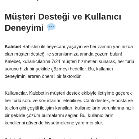
Müşteri Desteği ve Kullanıcı
Deneyimi
Kalebet
Bahisleri ile heyecanı yaşayın ve her zaman yanınızda
olan müşteri desteği ile sorunlarınıza anında çözüm bulun!
Kalebet, kullanıcılarına 7/24 müşteri hizmetleri sunarak, her türlü
sorunu hızlı bir şekilde çözmeyi hedefler. Bu, kullanıcı
deneyimini artıran önemli bir faktördür.
Kullanıcılar, Kalebet’in müşteri destek ekibiyle iletişime geçerek
her türlü soru ve sorunlarını iletebilirler. Canlı destek, e-posta ve
telefon gibi çeşitli iletişim kanalları, kullanıcıların sorunlarına hızlı
bir şekilde çözüm bulmalarını sağlar. Bu, kullanıcıların
kendilerini güvende hissetmelerine yardımcı olur.