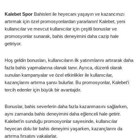
Kalebet Spor
Bahisleri ile heyecanı yaşayın ve kazancınızı
artırmak için özel promosyonlardan yararlanın! Kalebet, yeni
kullanıcılar ve mevcut kullanıcılar için çeşitli bonuslar ve
promosyonlar sunarak, bahis deneyimini daha cazip hale
getiriyor.
Hoş geldin bonusları, kullanıcıların ilk yatırımlarını artırarak daha
fazla bahis yapmalarına olanak tanır. Ayrıca, düzenli olarak
sunulan kampanyalar ve özel etkinlikler ile kullanıcılar,
kazançlarını artırma şansı bulurlar. Bu promosyonlar, Kalebet’i
tercih edenler için büyük bir avantajdır.
Bonuslar, bahis severlerin daha fazla kazanmasını sağlarken,
aynı zamanda bahis deneyimini daha eğlenceli hale getirir.
Kalebet’in sunduğu promosyonlar sayesinde, kullanıcılar
heyecan dolu bir bahis deneyimi yaşarken, kazançlarını da
artırma fırsatını yakalarlar.