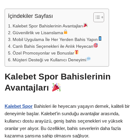
İçindekiler Sayfası
Kalebet Spor Bahislerinin Avantajları
Güvenilirlik ve Lisanslama
Mobil Uygulama İle Her Yerden Bahis Yapın
Canlı Bahis Seçenekleri ile Anlık Heyecan
Özel Promosyonlar ve Bonuslar
Müşteri Desteği ve Kullanıcı Deneyimi
Kalebet Spor Bahislerinin
Avantajları
Kalebet Spor
Bahisleri ile heyecanı yaşayın demek, kaliteli bir
deneyimle başlar. Kalebet’in sunduğu avantajlar arasında,
kullanıcı dostu arayüzü, geniş bahis seçenekleri ve yüksek
oranlar yer alıyor. Bu özellikler, bahis severlerin daha fazla
kazanma şansına sahip olmasını sağlıyor.