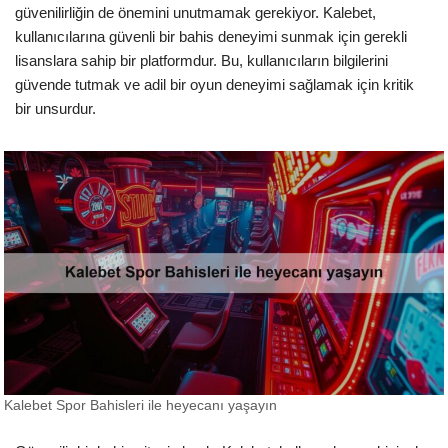
güvenilirliğin de önemini unutmamak gerekiyor. Kalebet,
kullanıcılarına güvenli bir bahis deneyimi sunmak için gerekli
lisanslara sahip bir platformdur. Bu, kullanıcıların bilgilerini
güvende tutmak ve adil bir oyun deneyimi sağlamak için kritik
bir unsurdur.
Kalebet Spor Bahisleri ile heyecanı yaşayın