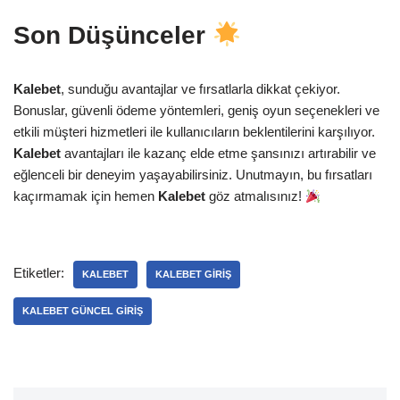
Son Düşünceler
Kalebet
, sunduğu avantajlar ve fırsatlarla dikkat çekiyor.
Bonuslar, güvenli ödeme yöntemleri, geniş oyun seçenekleri ve
etkili müşteri hizmetleri ile kullanıcıların beklentilerini karşılıyor.
Kalebet
avantajları ile kazanç elde etme şansınızı artırabilir ve
eğlenceli bir deneyim yaşayabilirsiniz. Unutmayın, bu fırsatları
kaçırmamak için hemen
Kalebet
göz atmalısınız!
Etiketler:
KALEBET
KALEBET GIRIŞ
KALEBET GÜNCEL GIRIŞ