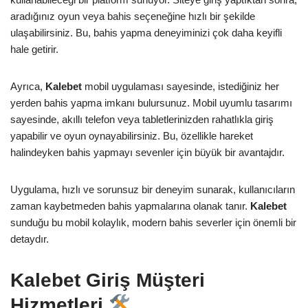
aradığınız oyun veya bahis seçeneğine hızlı bir şekilde
ulaşabilirsiniz. Bu, bahis yapma deneyiminizi çok daha keyifli
hale getirir.
Ayrıca,
Kalebet
mobil uygulaması sayesinde, istediğiniz her
yerden bahis yapma imkanı bulursunuz. Mobil uyumlu tasarımı
sayesinde, akıllı telefon veya tabletlerinizden rahatlıkla giriş
yapabilir ve oyun oynayabilirsiniz. Bu, özellikle hareket
halindeyken bahis yapmayı sevenler için büyük bir avantajdır.
Uygulama, hızlı ve sorunsuz bir deneyim sunarak, kullanıcıların
zaman kaybetmeden bahis yapmalarına olanak tanır.
Kalebet
sunduğu bu mobil kolaylık, modern bahis severler için önemli bir
detaydır.
Kalebet Giriş Müşteri
Hizmetleri