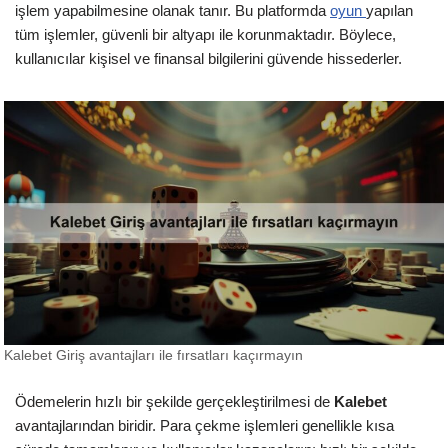
işlem yapabilmesine olanak tanır. Bu platformda
oyun
yapılan
tüm işlemler, güvenli bir altyapı ile korunmaktadır. Böylece,
kullanıcılar kişisel ve finansal bilgilerini güvende hissederler.
Kalebet Giriş avantajları ile fırsatları kaçırmayın
Ödemelerin hızlı bir şekilde gerçekleştirilmesi de
Kalebet
avantajlarından biridir. Para çekme işlemleri genellikle kısa